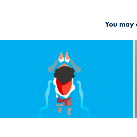
You may a
2025
ETE - Motion-design