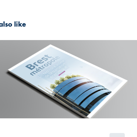
lso like
2021
BMO